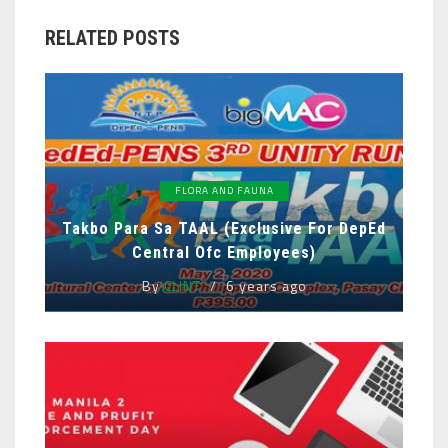
RELATED POSTS
FLORA AND FAUNA
Takbo Para Sa TAAL (exclusive For DepEd
Central Ofc Employees)
By
CLINT
6 years ago