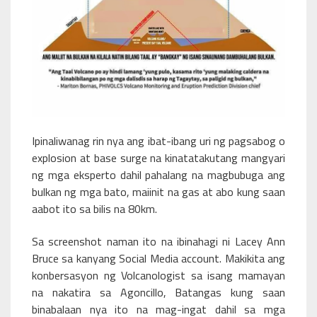
Ipinaliwanag rin nya ang ibat-ibang uri ng pagsabog o
explosion at base surge na kinatatakutang mangyari
ng mga eksperto dahil pahalang na magbubuga ang
bulkan ng mga bato, maiinit na gas at abo kung saan
aabot ito sa bilis na 80km.
Sa screenshot naman ito na ibinahagi ni Lacey Ann
Bruce sa kanyang Social Media account. Makikita ang
konbersasyon ng Volcanologist sa isang mamayan
na nakatira sa Agoncillo, Batangas kung saan
binabalaan nya ito na mag-ingat dahil sa mga