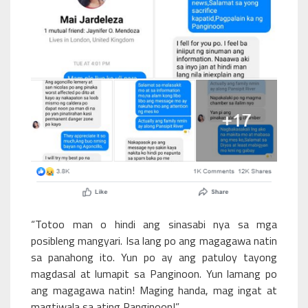
“Totoo man o hindi ang sinasabi nya sa mga
posibleng mangyari. Isa lang po ang magagawa natin
sa panahong ito. Yun po ay ang patuloy tayong
magdasal at lumapit sa Panginoon. Yun lamang po
ang magagawa natin! Maging handa, mag ingat at
magtiwala sa ating Panginoon!”